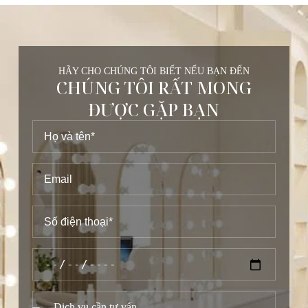
HÃY CHO CHÚNG TÔI BIẾT NẾU BẠN ĐẾN
CHÚNG TÔI RẤT MONG
ĐƯỢC GẶP BẠN