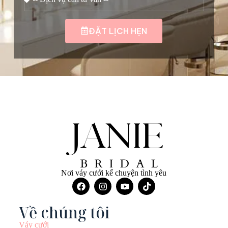
ĐẶT LỊCH HẸN
Nơi váy cưới kể chuyện tình yêu
Về chúng tôi
Váy cưới